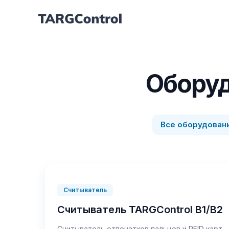
Оборуд
Все оборудован
Считыватель
Считыватель TARGControl B1/B2
Считыватель отпечатков пальцев и RFID карт