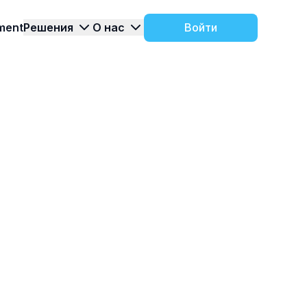
ment
Решения
О нас
Войти
и
Контакты
ледние
 варианты
Есть вопросы? Свяжитесь с нами и
Тур по продукту
компании.
 TARGControl
мы подберем подходящее решение
ие
О компании
ения
итыватели и
История компании и этапы развития
ARGControl
продукта
 по работе с
trol
Все о функционале
роекты
TARGControl в нашем
туре по продукту