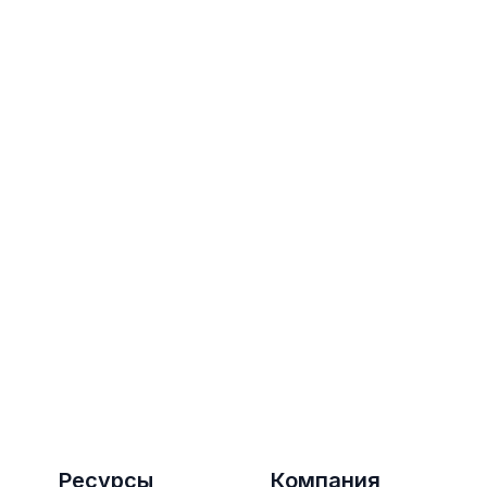
процессов: что
бе
скрывают и о чем
молчат на демо?
31 июля 2026
30 и
Ресурсы
Компания