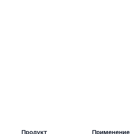
линейного персонала
3 августа 2026
Продукт
Применение