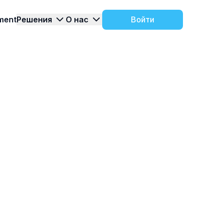
ment
Решения
О нас
Войти
и
Контакты
ледние
 варианты
Есть вопросы? Свяжитесь с нами и
Тур по продукту
компании.
 TARGControl
мы подберем подходящее решение
ие
О компании
ения
итыватели и
История компании и этапы развития
ARGControl
продукта
 по работе с
trol
Все о функционале
роекты
TARGControl в нашем
туре по продукту