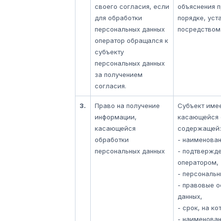
своего согласия, если
объяснения п
для обработки
порядке, уст
персональных данных
посредством 
оператор обращался к
субъекту
персональных данных
за получением
согласия.
3.
Право на получение
Субъект имее
информации,
касающейся 
касающейся
содержащей:
обработки
- наименова
персональных данных
- подтвержде
оператором,
- персональн
- правовые о
данных,
- срок, на к
- наименован