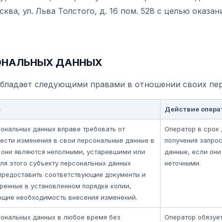
ква, ул. Льва Толстого, д. 16 пом. 528 с целью оказан
СОНАЛЬНЫХ ДАННЫХ
 обладает следующими правами в отношении своих пе
е
Действие опера
ональных данных вправе требовать от
Оператор в срок 
ести изменения в свои персональные данные в
получения запро
 они являются неполными, устаревшими или
данные, если он
ля этого субъекту персональных данных
неточными.
предоставить соответствующие документы и
еренные в установленном порядке копии,
щие необходимость внесения изменений.
сональных данных в любое время без
Оператор обязует