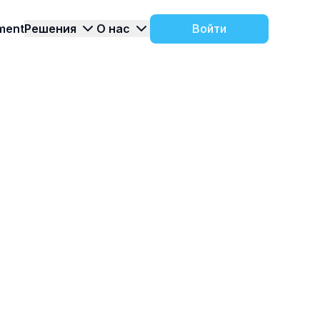
ment
Решения
О нас
Войти
и
Контакты
ледние
 варианты
Есть вопросы? Свяжитесь с нами и
Тур по продукту
компании.
 TARGControl
мы подберем подходящее решение
ие
О компании
ения
итыватели и
История компании и этапы развития
ARGControl
продукта
 по работе с
trol
Все о функционале
роекты
TARGControl в нашем
туре по продукту