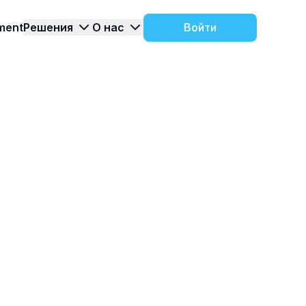
ment
Решения
О нас
Войти
и
Контакты
ледние
 варианты
Есть вопросы? Свяжитесь с нами и
Тур по продукту
компании.
 TARGControl
мы подберем подходящее решение
ие
О компании
ения
итыватели и
История компании и этапы развития
ARGControl
продукта
 по работе с
trol
Все о функционале
роекты
TARGControl в нашем
туре по продукту